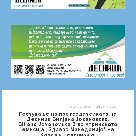
ОБЈАВЕНО: 06 ФЕВРУАРИ 2025
Гостување на претседателката на
Десница Билјана Јовановска,
Biljana Jovanovska B во утринската
емисија ,,Здраво Македонијо" на
Канал 5 телевизија.