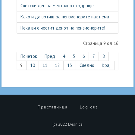
Светски ден на менталното здравје
Како и да вртиш, за пензионерите пак нема
Нека ви е честит денот на пензионерите!
Страница 9 од 16
Почеток
Пред
4
5
6
7
8
9
10
11
12
13
Следно
Крај
Пристапница
Log out
(c) 2022 Desnica