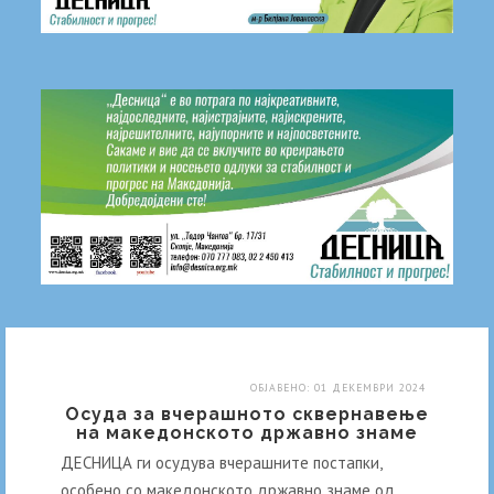
ОБЈАВЕНО: 01 ДЕКЕМВРИ 2024
Осуда за вчерашното сквернавење
на македонското државно знаме
ДЕСНИЦА ги осудува вчерашните постапки,
особено со македонското државно знаме од