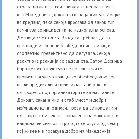
страна на лицата кои очигледно немаат почит
кон Македонија, државата во која живеат. Имајќи
во предвид дека секоја прослава од ваков тип
поминува со инциденти на национална основа,
Десница смета дека Владата требало да го
предвиди и процени безбедносниот ризик, и
соодветно, превентивно да делувала. Секоја
реактивна реакција се задоцнета. Затоа Десница
бара целосно почитување на законските
прописи, поголемо полициско обезбесување при
вакви предвидливи немили настани, како и
одговорност од организаторите на настаните.
Доколку сакаме мир и стабилност и добри
меѓунационални односи, треба да се прифати и
одговорност и секое скрвнавење на македонски
национален симбол, строго да се осуди од секој
кој живее и и посакува добро на Македонија.