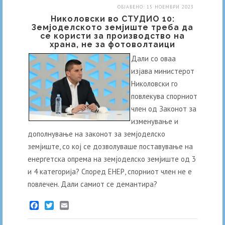
ОБЈАВЕНО: 15 НОЕМВРИ 2023
Николовски во СТУДИО 10:
Земјоделското земјиште треба да
се користи за производство на
храна, не за фотоволтаици
Дали со оваа
изјава министерот
Николовски го
повлекува спорниот
член од Законот за
изменување и
дополнување на законот за земјоделско
земјиште, со кој се дозволуваше поставување на
енергетска опрема на земјоделско земјиште од 3
и 4 категорија? Според ЕНЕР, спорниот член не е
повлечен. Дали самиот се демантира?
Facebook
Twitter
Email