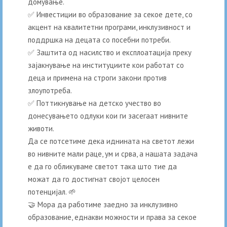
домување.
✅ Инвестиции во образование за секое дете, со
акцент на квалитетни програми, инклузивност и
поддршка на децата со посебни потреби.
✅ Заштита од насилство и експлоатација преку
зајакнување на институциите кои работат со
деца и примена на строги закони против
злоупотреба.
✅ Поттикнување на детско учество во
донесувањето одлуки кои ги засегаат нивните
животи.
Да се потсетиме дека иднината на светот лежи
во нивните мали раце, ум и срва, а нашата задача
е да го обликуваме светот така што тие да
можат да го достигнат својот целосен
потенцијал. 🌱
🤝 Мора да работиме заедно за инклузивно
образование, еднакви можности и права за секое