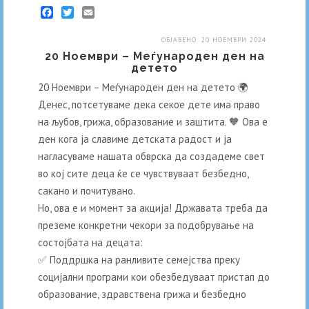
Facebook
Twitter
Email
ОБЈАВЕНО: 20 НОЕМВРИ 2024
20 Ноември – Меѓународен ден на
детето
20 Ноември – Меѓународен ден на детето 🌍
Денес, потсетуваме дека секое дете има право
на љубов, грижа, образование и заштита. 🧡 Ова е
ден кога ја славиме детската радост и ја
нагласуваме нашата обврска да создадеме свет
во кој сите деца ќе се чувствуваат безбедно,
сакано и почитувано.
Но, ова е и момент за акција! Државата треба да
преземе конкретни чекори за подобрување на
состојбата на децата:
✅ Поддршка на ранливите семејства преку
социјални програми кои обезбедуваат пристап до
образование, здравствена грижа и безбедно