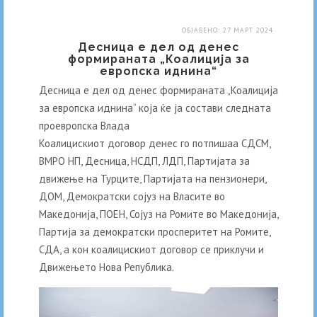
ОБЈАВЕНО: 27 МАРТ 2024
Десница е дел од денес
формираната „Коалиција за
европска иднина“
Десница е дел од денес формираната „Коалиција
за европска иднина“ која ќе ја состави следната
проевропска Влада
Коалицискиот договор денес го потпишаа СДСМ,
ВМРО НП, Десница, НСДП, ЛДП, Партијата за
движење на Турците, Партијата на пензионери,
ДОМ, Демократски сојуз на Власите во
Македонија, ПОЕН, Сојуз на Ромите во Македонија,
Партија за демократски просперитет на Ромите,
СДА, а кон коалицискиот договор се приклучи и
Движењето Нова Република.