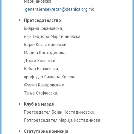
Маријановска,
generalensekretar@desnica.org
.mk
Претседателство
:
Билјана Јовановска,
м-р Теодора Мартијановска,
Бојан Костадиновски,
Марија Костадинова,
Драги Колевски,
Бобан Блажевски,
проф. д-р Силвана Колева,
Филип Кокаровски и
Тања Стојчевска.
Клуб на млади
Претседател Бојан Костадиновски,
Потпретседател Марија Костадинова
Статутарна комисија