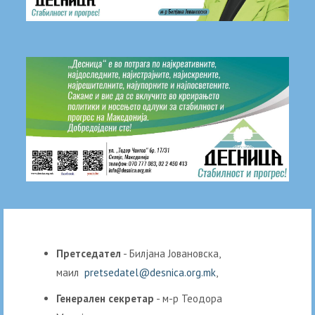
Претседател
- Билјана Јовановска,
маил
pretsedatel@desnica.org.mk
,
Генерален секретар
- м-р Теодора