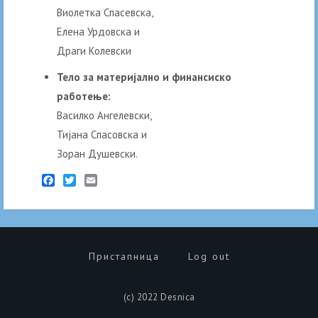
Виолетка Спасевска,
Елена Урдовска и
Драги Колевски
Тело за материјално и финансиско
работење:
Василко Ангелевски,
Тијана Спасовска и
Зоран Душевски.
Facebook
Twitter
Email
Пристапница
Log out
(c) 2022 Desnica