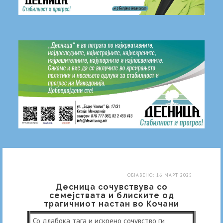
ОБЈАВЕНО: 16 МАРТ 2025
Десница сочувствува со
семејствата и блиските од
трагичниот настан во Кочани
Со длабока тага и искрено сочувство ги