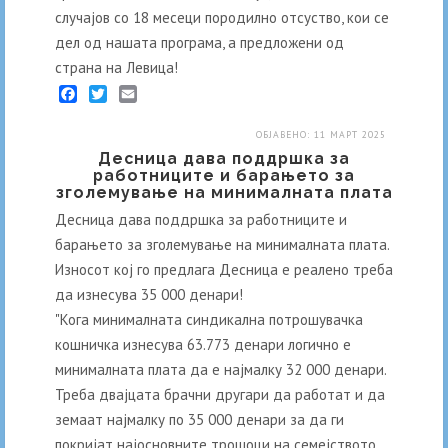
случајов со 18 месеци породилно отсуство, кои се
дел од нашата програма, а предложени од
страна на Левица!
Facebook
Twitter
Email
ОБЈАВЕНО: 11 МАРТ 2025
Десница дава поддршка за
работниците и барањето за
зголемување на минималната плата
Десница дава поддршка за работниците и
барањето за зголемување на минималната плата.
Износот кој го предлага Десница е реалено треба
да изнесува 35 000 денари!
"Кога минималната синдикална потрошувачка
кошничка изнесува 63.773 денари логично е
минималната плата да е најмалку 32 000 денари.
Треба двајцата брачни другари да работат и да
земаат најмалку по 35 000 денари за да ги
покријат најосновните трошоци на семејството