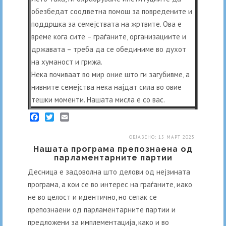
обезбедат соодветна помош за повредените и
поддршка за семејствата на жртвите. Ова е
време кога сите – граѓаните, организациите и
државата – треба да се обединиме во духот
на хуманост и грижа.
Нека почиваат во мир оние што ги загубивме, а
нивните семејства нека најдат сила во овие
тешки моменти. Нашата мисла е со вас.
Facebook
Twitter
Email
ОБЈАВЕНО: 15 МАРТ 2025
Нашата програма препознаена од
парламентарните партии
Десница е задоволна што делови од нејзината
програма, а кои се во интерес на граѓаните, иако
не во целост и идентично, но сепак се
препознаени од парламентарните партии и
предложени за имплементација, како и во