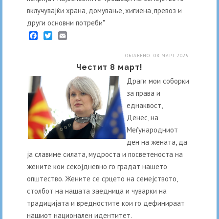
вклучувајќи храна, домување, хигиена, превоз и
други основни потреби"
Facebook
Twitter
Email
ОБЈАВЕНО: 08 МАРТ 2025
Честит 8 март!
Драги мои соборки
за права и
еднаквост,
Денес, на
Меѓународниот
ден на жената, да
ја славиме силата, мудроста и посветеноста на
жените кои секојдневно го градат нашето
општество. Жените се срцето на семејството,
столбот на нашата заедница и чуварки на
традицијата и вредностите кои го дефинираат
нашиот национален идентитет.