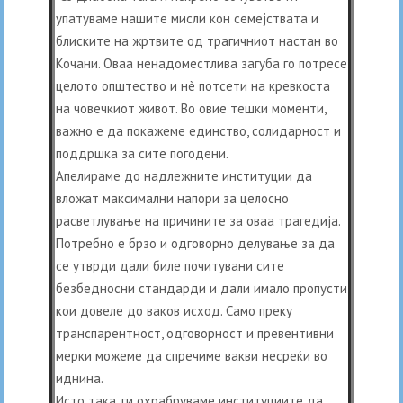
упатуваме нашите мисли кон семејствата и
блиските на жртвите од трагичниот настан во
Кочани. Оваа ненадоместлива загуба го потресе
целото општество и нè потсети на кревкоста
на човечкиот живот. Во овие тешки моменти,
важно е да покажеме единство, солидарност и
поддршка за сите погодени.
Апелираме до надлежните институции да
вложат максимални напори за целосно
расветлување на причините за оваа трагедија.
Потребно е брзо и одговорно делување за да
се утврди дали биле почитувани сите
безбедносни стандарди и дали имало пропусти
кои довеле до ваков исход. Само преку
транспарентност, одговорност и превентивни
мерки можеме да спречиме вакви несреќи во
иднина.
Исто така, ги охрабруваме институциите да