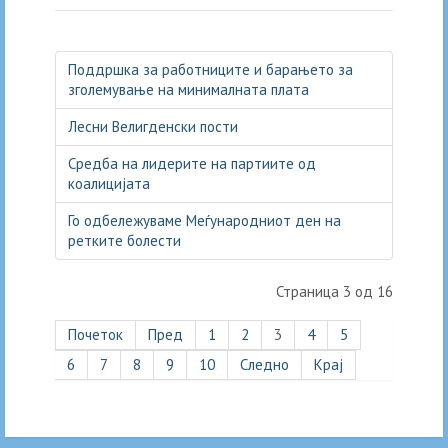
Facebook
Twitter
Email
Поддршка за работниците и барањето за
зголемување на минималната плата
Лесни Велигденски пости
Средба на лидерите на партиите од
коалицијата
Го одбележуваме Меѓународниот ден на
ретките болести
Страница 3 од 16
Почеток
Пред
1
2
3
4
5
6
7
8
9
10
Следно
Крај