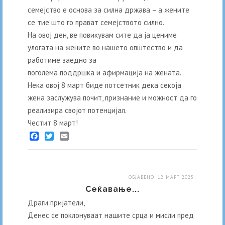
семејство е основа за силна држава – а жените
се тие што го прават семејството силно.
На овој ден, ве повикувам сите да ја цениме
улогата на жените во нашето општество и да
работиме заедно за
поголема поддршка и афирмација на жената.
Нека овој 8 март биде потсетник дека секоја
жена заслужува почит, признание и можност да го
реализира својот потенцијал.
Честит 8 март!
Facebook
Twitter
Email
ОБЈАВЕНО: 12 МАРТ 2025
Сеќавање...
Драги пријатели,
Денес се поклонуваат нашите срца и мисли пред