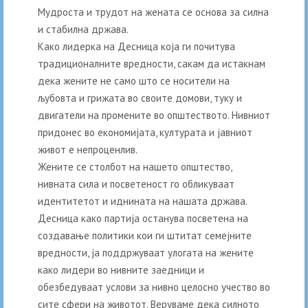
Мудроста и трудот на жената се основа за силна
и стабилна држава.
Како лидерка на Десница која ги почитува
традиционалните вредности, сакам да истакнам
дека жените не само што се носители на
љубовта и грижата во своите домови, туку и
двигатели на промените во општеството. Нивниот
придонес во економијата, културата и јавниот
живот е непроценлив.
Жените се столбот на нашето општество,
нивната сила и посветеност го обликуваат
идентитетот и иднината на нашата држава.
Десница како партија останува посветена на
создавање политики кои ги штитат семејните
вредности, ја поддржуваат улогата на жените
како лидери во нивните заедници и
обезбедуваат услови за нивно целосно учество во
сите сфери на животот. Веруваме дека силното