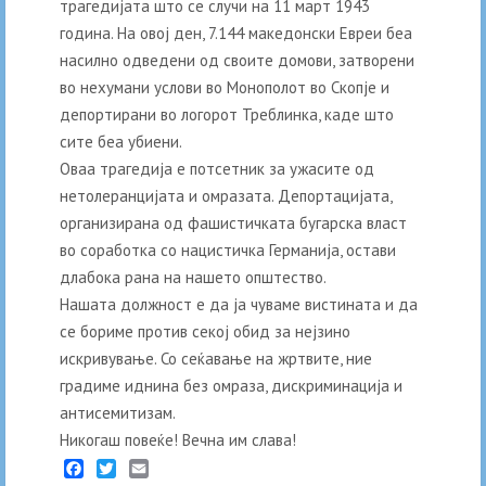
трагедијата што се случи на 11 март 1943
година. На овој ден, 7.144 македонски Евреи беа
насилно одведени од своите домови, затворени
во нехумани услови во Монополот во Скопје и
депортирани во логорот Треблинка, каде што
сите беа убиени.
Оваа трагедија е потсетник за ужасите од
нетолеранцијата и омразата. Депортацијата,
организирана од фашистичката бугарска власт
во соработка со нацистичка Германија, остави
длабока рана на нашето општество.
Нашата должност е да ја чуваме вистината и да
се бориме против секој обид за нејзино
искривување. Со сеќавање на жртвите, ние
градиме иднина без омраза, дискриминација и
антисемитизам.
Никогаш повеќе! Вечна им слава!