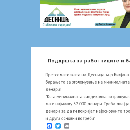
Поддршка за работниците и б
Претседателката на Десница, м-р Билјана
барањето за зголемување на минималната п
денари!
"Кога минималната синдикална потрошувач
да е најмалку 32 000 денари. Треба двајц
денари за да ги покријат најосновните тро
и други основни потреби"