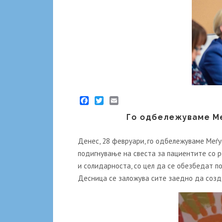
Facebook
Twitter
Email
Го одбележуваме Ме
Денес, 28 февруари, го одбележуваме Меѓ
подигнување на свеста за пациентите со р
и солидарноста, со цел да се обезбедат п
Десница се заложува сите заедно да созд