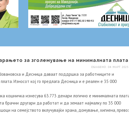
арањето за зголемување на минималната плата
ОБЈАВЕНО: 04 МАРТ 2025
 Јовановска и Десница даваат поддршка за работниците и
лата. Износот кој го предлага Десница и е реален е 35 000
ка кошничка изнесува 63.773 денари логично е минималната плат
ата брачни другари да работат и да земаат најмалку по 35 000
шоци на семејството вклучувајќи храна, домување, хигиена, прево