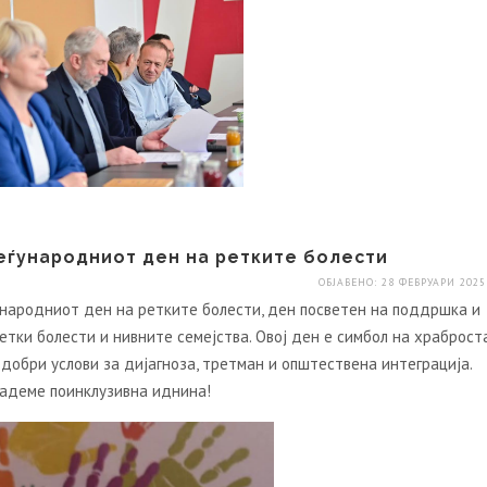
ѓународниот ден на ретките болести
ОБЈАВЕНО: 28 ФЕВРУАРИ 2025
ународниот ден на ретките болести, ден посветен на поддршка и
етки болести и нивните семејства. Овој ден е симбол на храброст
одобри услови за дијагноза, третман и општествена интеграција.
адеме поинклузивна иднина!