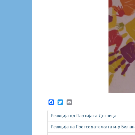
Facebook
Twitter
Email
Реакција од Партијата Десница
Реакција на Претседателката м-р Билјан