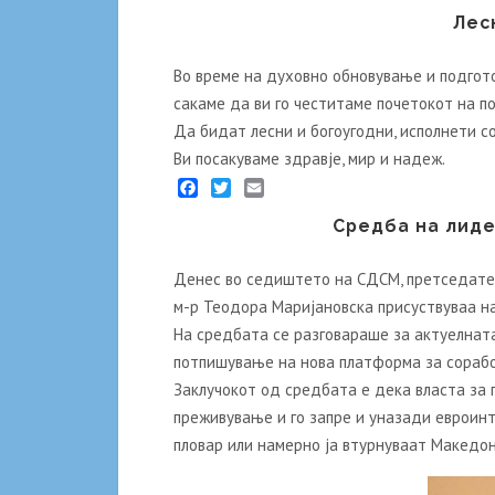
Facebook
Twitter
Email
Лес
Во време на духовно обновување и подгот
сакаме да ви го честитаме почетокот на п
Да бидат лесни и богоугодни, исполнети с
Ви посакуваме здравје, мир и надеж.
Facebook
Twitter
Email
Средба на лиде
Денес во седиштето на СДСМ, претседател
м-р Теодора Маријановска присуствуваа н
На средбата се разговараше за актуелната
потпишување на нова платформа за сорабо
Заклучокот од средбата е дека власта за 
преживување и го запре и уназади евроинт
пловар или намерно ја втурнуваат Македон