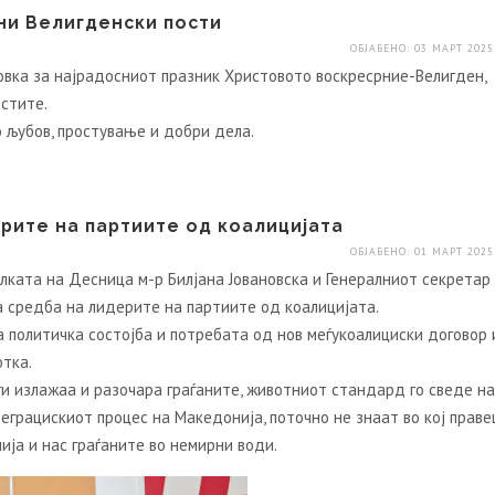
ни Велигденски пости
ОБЈАВЕНО: 03 МАРТ 2025
овка за најрадосниот празник Христовото воскресрние-Велигден,
остите.
о љубов, простување и добри дела.
рите на партиите од коалицијата
ОБЈАВЕНО: 01 МАРТ 2025
ката на Десница м-р Билјана Јовановска и Генералниот секретар
а средба на лидерите на партиите од коалицијата.
 политичка состојба и потребата од нов меѓукоалициски договор 
тка.
ги излажаа и разочара граѓаните, животниот стандард го сведе на
еграцискиот процес на Македонија, поточно не знаат во кој праве
ија и нас граѓаните во немирни води.